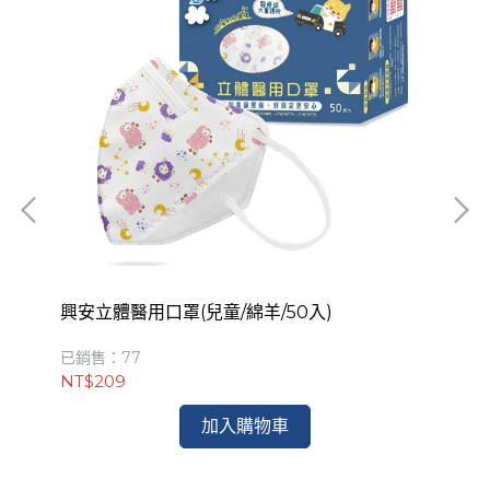
興安立體醫用口罩(兒童/綿羊/50入)
興
已銷售：77
已銷
NT$209
NT
加入購物車