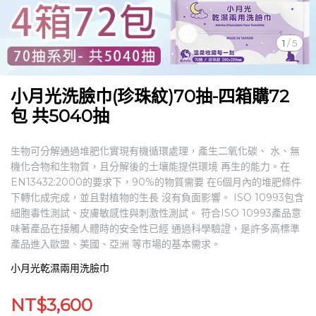
1
/
5
小月光洗臉巾(珍珠紋)70抽-四箱購72
包 共5040抽
生物可分解通過堆肥化實現有機循環處理，產生二氧化碳、 水、無
機化合物和生物質，且分解後的土壤能提供環境 再生的能力。在
EN13432:2000的要求下，90%的物質需要 在6個月內的堆肥條件
下轉化成完成，並且對植物的生長 沒有負面影響。 ISO 10993包含
細胞毒性測試、皮膚敏感性與刺激性測試。 符合ISO 10993產品意
味著產品在接觸人體時的安全性已經 通過科學驗證，是許多高標準
產品進入歐盟、美國、亞洲 等市場的基本需求。
小月光乾濕兩用洗臉巾
NT$3,600