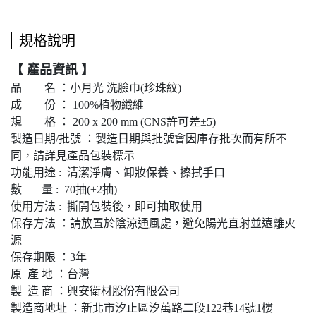
規格說明
【 產品資訊 】
品 名 ：小月光 洗臉巾(珍珠紋)
成 份 ： 100%植物纖維
規 格 ： 200 x 200 mm (CNS許可差±5)
製造日期/批號 ：製造日期與批號會因庫存批次而有所不
同，請詳見產品包裝標示
功能用途 : 清潔淨膚、卸妝保養、擦拭手口
數 量 : 70抽(±2抽)
使用方法 : 撕開包裝後，即可抽取使用
保存方法 ：請放置於陰涼通風處，避免陽光直射並遠離火
源
保存期限 ：3年
原 產 地 ：台灣
製 造 商 ：興安衛材股份有限公司
製造商地址 ：新北市汐止區汐萬路二段122巷14號1樓