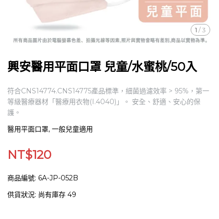
1
/
3
興安醫用平面口罩 兒童/水蜜桃/50入
符合CNS14774.CNS14775產品標準，細菌過濾效率 > 95%，第一
等級醫療器材「醫療用衣物(I.4040)」。 安全、舒適、安心的保
護。
醫用平面口罩, 一般兒童適用
NT$120
商品編號:
6A-JP-052B
供貨狀況:
尚有庫存 49