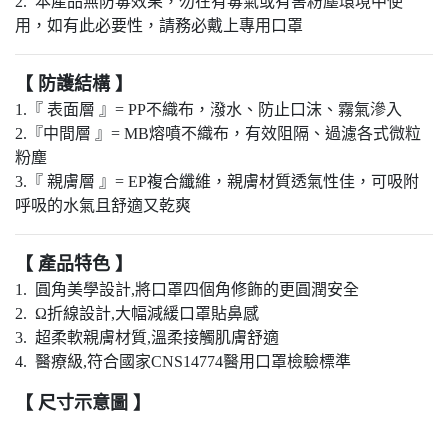
2. 本產品無防毒效果，勿在有毒氣或有害粉塵環境中使
用，如有此必要性，請務必戴上專用口罩
【 防護結構 】
1.『 表面層 』= PP不織布，潑水、防止口沫、霧氣滲入
2.『中間層 』= MB熔噴不織布，有效阻隔、過濾各式微粒
粉塵
3.『 親膚層 』= EP複合纖維，親膚材質透氣性佳，可吸附
呼吸的水氣且舒適又乾爽
【 產品特色 】
1. 圓角美學設計,將口罩四個角修飾的更圓潤安全
2.
Ω
折線設計,大幅減緩口罩貼鼻感
3. 超柔軟親膚材質,溫柔接觸肌膚舒適
4. 醫療級,符合國家CNS14774醫用口罩檢驗標準
【 尺寸示意圖 】