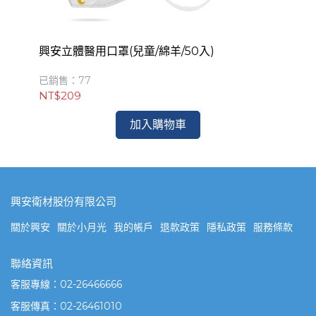
興安立體醫用口罩(兒童/綿羊/50入)
興
已銷售：77
已銷
NT$209
NT
加入購物車
興安衛材股份有限公司
關於興安
關於小月光
我的帳戶
退款政策
隱私政策
服務條款
聯絡資訊
客服專線：02-26466666
客服傳真：02-26461010