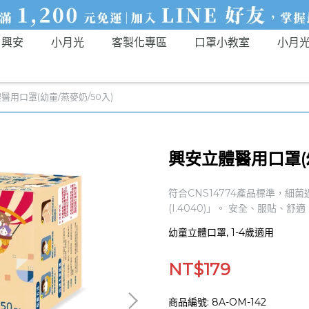
興安
小月光
客製化專區
口罩小教室
小月
醫用口罩(幼童/燕麥奶/50入)
興安立體醫用口罩(幼
符合CNS14774產品標準，細菌
(I.4040)」。 安全、服貼、
幼童立體口罩, 1-4歲適用
NT$179
商品編號:
8A-OM-142