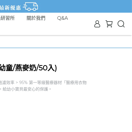
光研習所
關於我們
Q&A
童/燕麥奶/50入)
過濾效率 > 95% 第一等級醫療器材「醫療用衣物
舒適，給幼小寶貝最安心的保護。