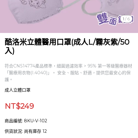
1
/
6
酷洛米立體醫用口罩(成人L/霧灰紫/50
入)
符合CNS14774產品標準，細菌過濾效率 > 95% 第一等級醫療器材
「醫療用衣物(I.4040)」。 安全、服貼、舒適，提供您最安心的保
護。
成人立體口罩
NT$249
商品編號:
8KU-V-102
供貨狀況:
尚有庫存 12