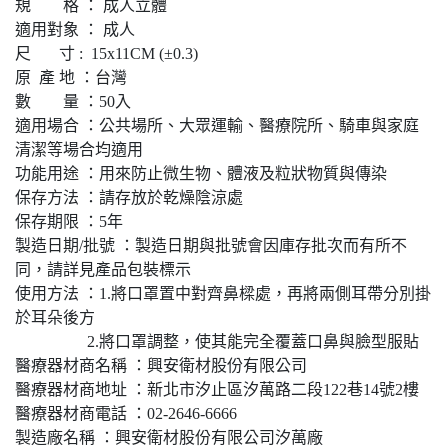
規 格 ： 成人立體
適用對象 ： 成人
尺 寸 : 15x11CM (±0.3)
原 產 地 ：台灣
數 量 ：50入
適用場合 ：公共場所、大眾運輸、醫療院所、騎車與家庭
清潔等場合均適用
功能用途 ：用來防止微生物、體液及粒狀物質與傳染
保存方法 ：請存放於乾燥陰涼處
保存期限 ：5年
製造日期/批號 ：製造日期與批號會因庫存批次而有所不
同，請詳見產品包裝標示
使用方法 ：1.將口罩置中對齊鼻樑處，再將兩側耳帶分別掛
於耳朵後方
2.將口罩調整，使其能完全覆蓋口鼻與臉型服貼
醫療器材商名稱 ：興安衛材股份有限公司
醫療器材商地址 ：新北市汐止區汐萬路二段122巷14號2樓
醫療器材商電話 ：02-2646-6666
製造廠名稱 ：興安衛材股份有限公司汐萬廠