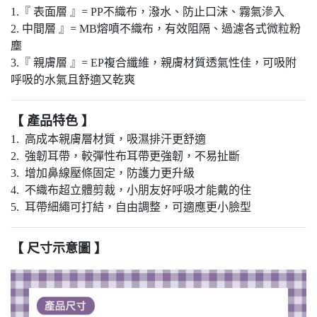
1.『 表面層 』= PP不織布，潑水、防止口沫、霧氣滲入
2. 中間層 』= MB熔噴不織布，有效阻隔、過濾各式微粒粉
塵
3.『 親膚層 』= EP複合纖維，親膚材質透氣性佳，可吸附
呼吸的水氣且舒適又乾爽
【 產品特色 】
1. 高成本親膚層材質，吸濕排汗更舒適
2. 強韌耳帶，較彈性布耳帶更強韌，不易扯斷
3. 增加鼻線壓條固定，防護力更升級
4. 不織布超立體剪裁，小朋友好呼吸才能戴的住
5. 耳帶細繩可打結，自由調整，可適應更小臉型
【 尺寸示意圖 】