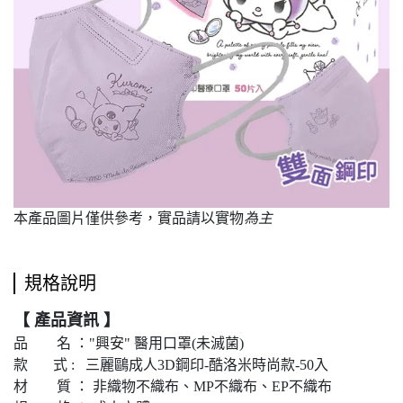
本產品圖片僅供參考，實品請以實物
為主
規格說明
【 產品資訊 】
品 名 ："興安" 醫用口罩(未滅菌)
款 式 : 三麗鷗成人3D鋼印-酷洛米時尚款-50入
材 質 ： 非織物不織布、MP不織布、EP不織布