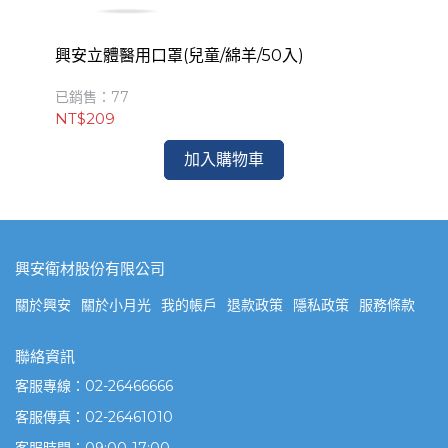
興安立體醫用口罩(兒童/綿羊/50入)
興
已銷售：77
已銷
NT$209
NT
加入購物車
興安衛材股份有限公司
關於興安
關於小月光
我的帳戶
退款政策
隱私政策
服務條款
聯絡資訊
客服專線：02-26466666
客服傳真：02-26461010