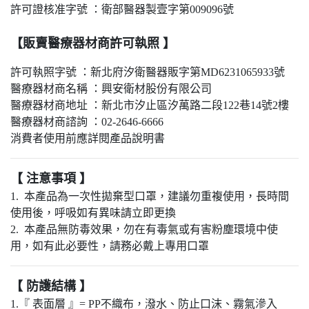
許可證核准字號 ：衛部醫器製壹字第009096號
【販賣醫療器材商許可執照 】
許可執照字號 ：新北府汐衛醫器販字第MD6231065933號
醫療器材商名稱 ：興安衛材股份有限公司
醫療器材商地址 ：新北市汐止區汐萬路二段122巷14號2樓
醫療器材商諮詢 ：02-2646-6666
消費者使用前應詳閱產品說明書
【 注意事項 】
1. 本產品為一次性拋棄型口罩，建議勿重複使用，長時間
使用後，呼吸如有異味請立即更換
2. 本產品無防毒效果，勿在有毒氣或有害粉塵環境中使
用，如有此必要性，請務必戴上專用口罩
【 防護結構 】
1.『 表面層 』= PP不織布，潑水、防止口沫、霧氣滲入