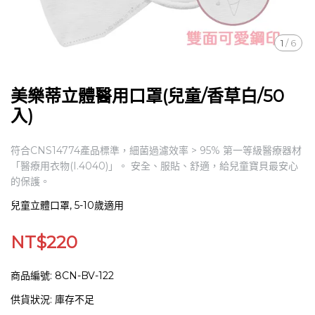
1
/
6
美樂蒂立體醫用口罩(兒童/香草白/50
入)
符合CNS14774產品標準，細菌過濾效率 > 95% 第一等級醫療器材
「醫療用衣物(I.4040)」。 安全、服貼、舒適，給兒童寶貝最安心
的保護。
兒童立體口罩, 5-10歲適用
NT$220
商品編號:
8CN-BV-122
供貨狀況:
庫存不足