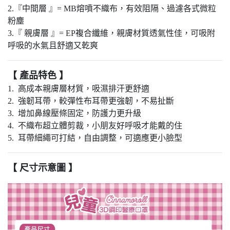
2.『中間層 』= MB熔噴不織布，有效阻隔、過濾各式微粒
粉塵
3.『 親膚層 』= EP複合纖維，親膚材質透氣性佳，可吸附
呼吸的水氣且舒適又乾爽
【 產品特色 】
1. 高成本親膚層材質，吸濕排汗更舒適
2. 強韌耳帶，較彈性布耳帶更強韌，不易扯斷
3. 增加鼻線壓條固定，防護力更升級
4. 不織布超立體剪裁，小朋友好呼吸才能戴的住
5. 耳帶細繩可打結，自由調整，可適應更小臉型
【 尺寸示意圖 】