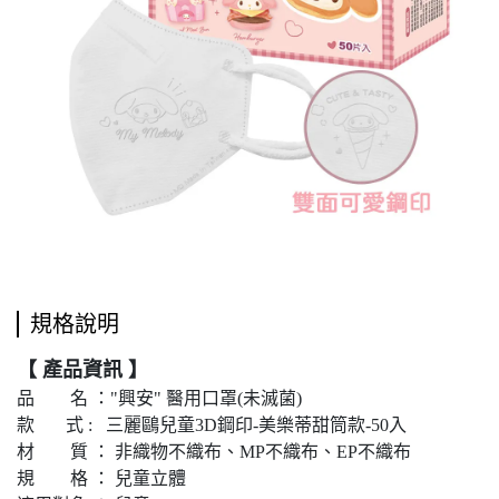
規格說明
【 產品資訊 】
品 名 ："興安" 醫用口罩(未滅菌)
款 式 : 三麗鷗兒童3D鋼印-美樂蒂甜筒款-50入
材 質 ： 非織物不織布、MP不織布、EP不織布
規 格 ： 兒童立體