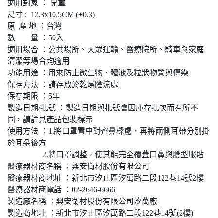
適用對象 ： 兒童
尺寸 : 12.3x10.5CM (±0.3)
原 產 地 ：台灣
數 量 ：50入
適用場合 ：公共場所、大眾運輸、醫療院所、騎車與家庭
清潔等場合均適用
功能用途 ：用來防止微生物、體液及粒狀物質與傳染
保存方法 ：請存放於乾燥陰涼處
保存期限 ：5年
製造日期/批號 ：製造日期與批號會因庫存批次而有所不
同，請詳見產品包裝標示
使用方法 ：1.將口罩置中對齊鼻樑處，再將兩側耳帶分別掛
於耳朵後方
2.將口罩調整，使其能完全覆蓋口鼻與臉型服貼
醫療器材商名稱 ：興安衛材股份有限公司
醫療器材商地址 ：新北市汐止區汐萬路二段122巷14號2樓
醫療器材商電話 ：02-2646-6666
製造廠名稱 ：興安衛材股份有限公司汐萬廠
製造商地址 ：新北市汐止區汐萬路二段122巷14號(2樓)