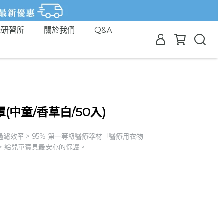
光研習所
關於我們
Q&A
中童/香草白/50入)
過濾效率 > 95% 第一等級醫療器材「醫療用衣物
舒適，給兒童寶貝最安心的保護。