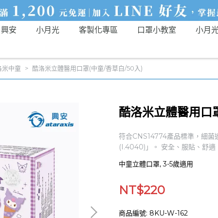
興安
小月光
客製化專區
口罩小教室
小月
洛米中童
酷洛米立體醫用口罩(中童/香草白/50入)
酷洛米立體醫用口罩(
符合CNS14774產品標準，細菌
(I.4040)」。 安全、服貼、
中童立體口罩, 3-5歲適用
NT$220
商品編號:
8KU-W-162