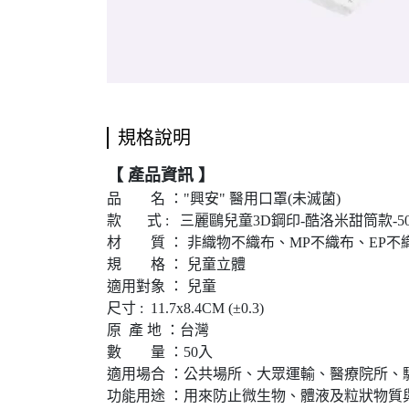
規格說明
【 產品資訊 】
品 名 ："興安" 醫用口罩(未滅菌)
款 式 : 三麗鷗兒童3D鋼印-酷洛米甜筒款-5
材 質 ： 非織物不織布、MP不織布、EP不
規 格 ： 兒童立體
適用對象 ： 兒童
尺寸 : 11.7x8.4CM (±0.3)
原 產 地 ：台灣
數 量 ：50入
適用場合 ：公共場所、大眾運輸、醫療院所、
功能用途 ：用來防止微生物、體液及粒狀物質