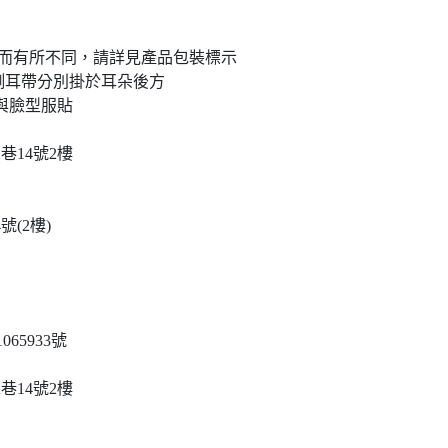
次而有所不同，請詳見產品包裝標示
側耳帶分別掛於耳朵後方
臉型服貼
巷14號2樓
號(2樓)
65933號
巷14號2樓