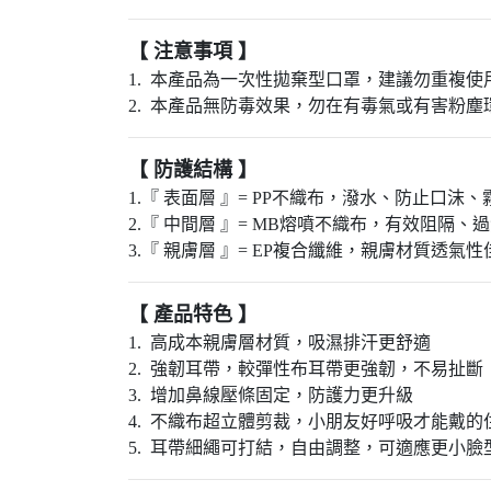
【 注意事項 】
1. 本產品為一次性拋棄型口罩，建議勿重複
2. 本產品無防毒效果，勿在有毒氣或有害粉
【 防護結構 】
1.『 表面層 』= PP不織布，潑水、防止口沫
2.『 中間層 』= MB熔噴不織布，有效阻隔
3.『 親膚層 』= EP複合纖維，親膚材質透
【 產品特色 】
1. 高成本親膚層材質，吸濕排汗更舒適
2. 強韌耳帶，較彈性布耳帶更強韌，不易扯斷
3. 增加鼻線壓條固定，防護力更升級
4. 不織布超立體剪裁，小朋友好呼吸才能戴的
5. 耳帶細繩可打結，自由調整，可適應更小臉