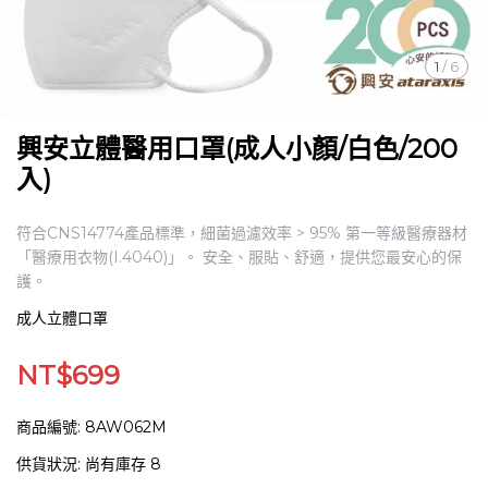
1
/
6
興安立體醫用口罩(成人小顏/白色/200
入)
符合CNS14774產品標準，細菌過濾效率 > 95% 第一等級醫療器材
「醫療用衣物(I.4040)」。 安全、服貼、舒適，提供您最安心的保
護。
成人立體口罩
NT$699
商品編號:
8AW062M
供貨狀況:
尚有庫存 8