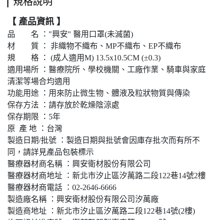
規格說明
【 產品資訊 】
品 名 ："興安" 醫用口罩(未滅菌)
材 質 ： 非織物不織布、MP不織布、EP不織布
規 格 ： (成人適用M) 13.5x10.5CM (±0.3)
適用場所 ：醫療院所、學校機關、工廠作業、騎車與家庭
清潔等場合均適用
功能用途 ：用來防止微生物、體液及粒狀物質與傳染
保存方法 ：請存放於乾燥陰涼處
保存期限 ：5年
原 產 地 ：台灣
製造日期/批號 ：製造日期與批號會因庫存批次而有所不
同，請詳見產品包裝標示
醫療器材商名稱 ：興安衛材股份有限公司
醫療器材商地址 ：新北市汐止區汐萬路二段122巷14號2樓
醫療器材商電話 ：02-2646-6666
製造廠名稱 ：興安衛材股份有限公司汐萬廠
製造商地址 ：新北市汐止區汐萬路二段122巷14號(2樓)