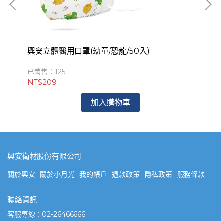
興安立體醫用口罩(幼童/恐龍/50入)
興
已銷售：125
已銷
NT$209
NT
加入購物車
興安衛材股份有限公司
關於興安
關於小月光
我的帳戶
退款政策
隱私政策
服務條款
聯絡資訊
客服專線：02-26466666