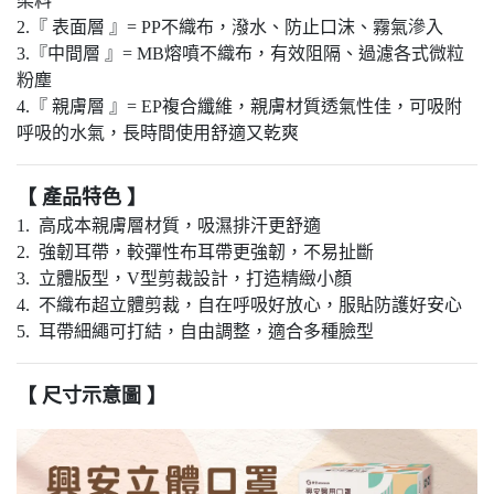
染料
2.『 表面層 』= PP不織布，潑水、防止口沫、霧氣滲入
3.『中間層 』= MB熔噴不織布，有效阻隔、過濾各式微粒
粉塵
4.『 親膚層 』= EP複合纖維，親膚材質透氣性佳，可吸附
呼吸的水氣，長時間使用舒適又乾爽
【 產品特色 】
1. 高成本親膚層材質，吸濕排汗更舒適
2. 強韌耳帶，較彈性布耳帶更強韌，不易扯斷
3. 立體版型，V型剪裁設計，打造精緻小顏
4. 不織布超立體剪裁，自在呼吸好放心，服貼防護好安心
5. 耳帶細繩可打結，自由調整，適合多種臉型
【 尺寸示意圖 】