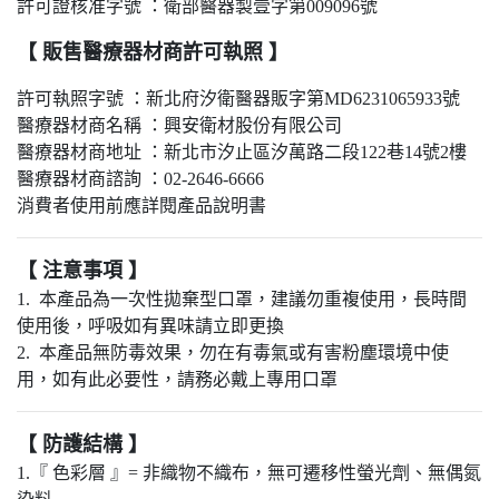
許可證核准字號 ：衛部醫器製壹字第009096號
【 販售醫療器材商許可執照 】
許可執照字號 ：新北府汐衛醫器販字第MD6231065933號
醫療器材商名稱 ：興安衛材股份有限公司
醫療器材商地址 ：新北市汐止區汐萬路二段122巷14號2樓
醫療器材商諮詢 ：02-2646-6666
消費者使用前應詳閱產品說明書
【 注意事項 】
1. 本產品為一次性拋棄型口罩，建議勿重複使用，長時間
使用後，呼吸如有異味請立即更換
2. 本產品無防毒效果，勿在有毒氣或有害粉塵環境中使
用，如有此必要性，請務必戴上專用口罩
【 防護結構 】
1.『 色彩層 』= 非織物不織布，無可遷移性螢光劑、無偶氮