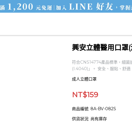
興安立體醫用口罩(清爽型/藍紫冰晶/成人XL/30入)
興安立體醫用口罩(清
符合CNS14774產品標準，細菌
(I.4040)」。 安全、服貼、
成人立體口罩
NT$159
商品編號:
8A-BV-082S
供貨狀況:
尚有庫存