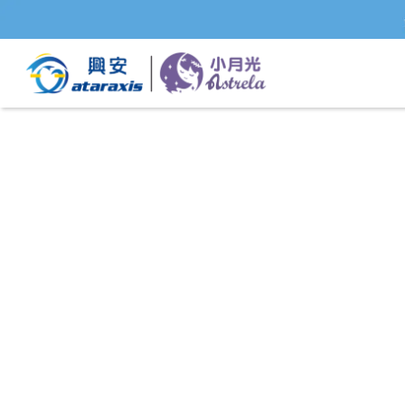
所有商品
,
成人立體 清爽型 (夏季款)
,
興安商品